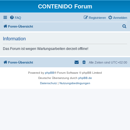
CONTENIDO Forum
FAQ
Registrieren
Anmelden
S
Foren-Übersicht
u
Information
c
h
Das Forum ist wegen Wartungsarbeiten derzeit offline!
e
Foren-Übersicht
Alle Zeiten sind
UTC+02:00
Powered by
phpBB
® Forum Software © phpBB Limited
Deutsche Übersetzung durch
phpBB.de
Datenschutz
|
Nutzungsbedingungen