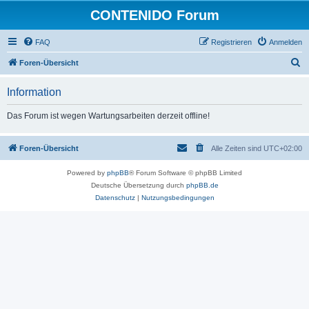
CONTENIDO Forum
FAQ
Registrieren
Anmelden
S
Foren-Übersicht
u
Information
c
h
Das Forum ist wegen Wartungsarbeiten derzeit offline!
e
Foren-Übersicht
Alle Zeiten sind
UTC+02:00
Powered by
phpBB
® Forum Software © phpBB Limited
Deutsche Übersetzung durch
phpBB.de
Datenschutz
|
Nutzungsbedingungen