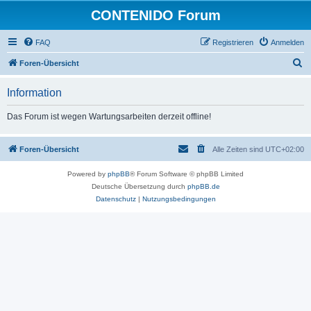
CONTENIDO Forum
FAQ
Registrieren
Anmelden
S
Foren-Übersicht
u
Information
c
h
Das Forum ist wegen Wartungsarbeiten derzeit offline!
e
Foren-Übersicht
Alle Zeiten sind
UTC+02:00
Powered by
phpBB
® Forum Software © phpBB Limited
Deutsche Übersetzung durch
phpBB.de
Datenschutz
|
Nutzungsbedingungen