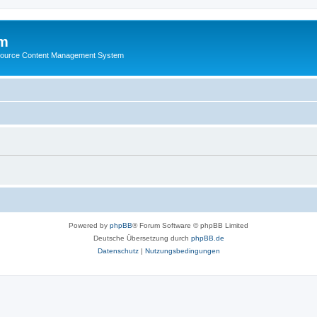
m
ource Content Management System
Powered by
phpBB
® Forum Software © phpBB Limited
Deutsche Übersetzung durch
phpBB.de
Datenschutz
|
Nutzungsbedingungen