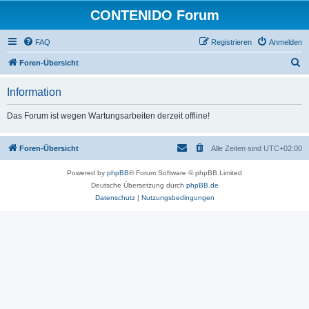
CONTENIDO Forum
FAQ
Registrieren
Anmelden
S
Foren-Übersicht
u
Information
c
h
Das Forum ist wegen Wartungsarbeiten derzeit offline!
e
Foren-Übersicht
Alle Zeiten sind
UTC+02:00
Powered by
phpBB
® Forum Software © phpBB Limited
Deutsche Übersetzung durch
phpBB.de
Datenschutz
|
Nutzungsbedingungen