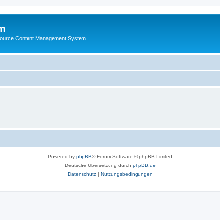
m
ource Content Management System
Powered by
phpBB
® Forum Software © phpBB Limited
Deutsche Übersetzung durch
phpBB.de
Datenschutz
|
Nutzungsbedingungen