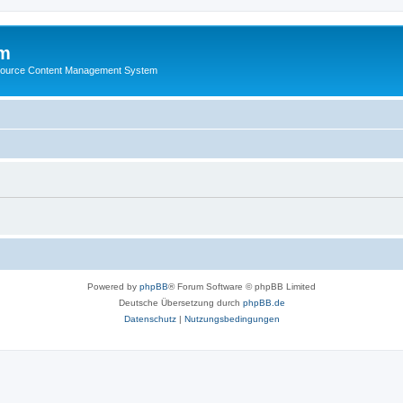
m
ource Content Management System
Powered by
phpBB
® Forum Software © phpBB Limited
Deutsche Übersetzung durch
phpBB.de
Datenschutz
|
Nutzungsbedingungen