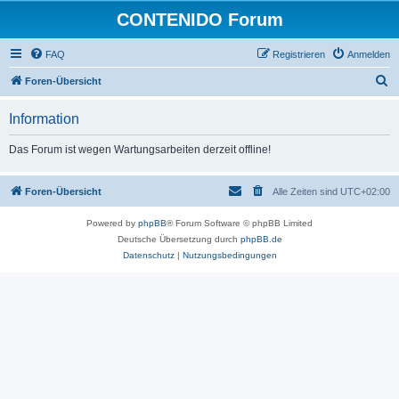
CONTENIDO Forum
FAQ
Registrieren
Anmelden
S
Foren-Übersicht
u
Information
c
h
Das Forum ist wegen Wartungsarbeiten derzeit offline!
e
Foren-Übersicht
Alle Zeiten sind
UTC+02:00
Powered by
phpBB
® Forum Software © phpBB Limited
Deutsche Übersetzung durch
phpBB.de
Datenschutz
|
Nutzungsbedingungen