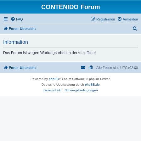
CONTENIDO Forum
FAQ
Registrieren
Anmelden
S
Foren-Übersicht
u
Information
c
h
Das Forum ist wegen Wartungsarbeiten derzeit offline!
e
Foren-Übersicht
Alle Zeiten sind
UTC+02:00
Powered by
phpBB
® Forum Software © phpBB Limited
Deutsche Übersetzung durch
phpBB.de
Datenschutz
|
Nutzungsbedingungen