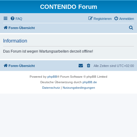
CONTENIDO Forum
FAQ
Registrieren
Anmelden
S
Foren-Übersicht
u
Information
c
h
Das Forum ist wegen Wartungsarbeiten derzeit offline!
e
Foren-Übersicht
Alle Zeiten sind
UTC+02:00
Powered by
phpBB
® Forum Software © phpBB Limited
Deutsche Übersetzung durch
phpBB.de
Datenschutz
|
Nutzungsbedingungen