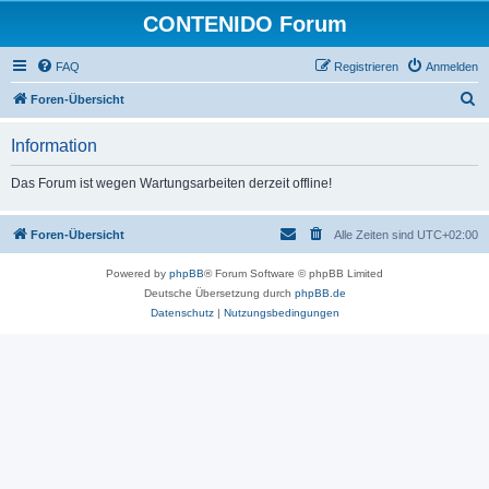
CONTENIDO Forum
FAQ
Registrieren
Anmelden
S
Foren-Übersicht
u
Information
c
h
Das Forum ist wegen Wartungsarbeiten derzeit offline!
e
Foren-Übersicht
Alle Zeiten sind
UTC+02:00
Powered by
phpBB
® Forum Software © phpBB Limited
Deutsche Übersetzung durch
phpBB.de
Datenschutz
|
Nutzungsbedingungen