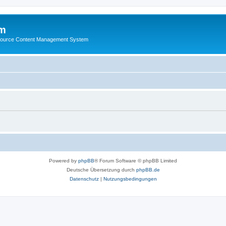
m
ource Content Management System
Powered by
phpBB
® Forum Software © phpBB Limited
Deutsche Übersetzung durch
phpBB.de
Datenschutz
|
Nutzungsbedingungen