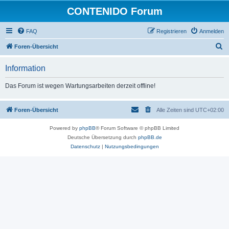
CONTENIDO Forum
FAQ
Registrieren
Anmelden
S
Foren-Übersicht
u
Information
c
h
Das Forum ist wegen Wartungsarbeiten derzeit offline!
e
Foren-Übersicht
Alle Zeiten sind
UTC+02:00
Powered by
phpBB
® Forum Software © phpBB Limited
Deutsche Übersetzung durch
phpBB.de
Datenschutz
|
Nutzungsbedingungen