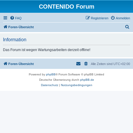
CONTENIDO Forum
FAQ
Registrieren
Anmelden
S
Foren-Übersicht
u
Information
c
h
Das Forum ist wegen Wartungsarbeiten derzeit offline!
e
Foren-Übersicht
Alle Zeiten sind
UTC+02:00
Powered by
phpBB
® Forum Software © phpBB Limited
Deutsche Übersetzung durch
phpBB.de
Datenschutz
|
Nutzungsbedingungen