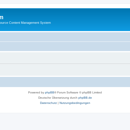
m
ource Content Management System
Powered by
phpBB
® Forum Software © phpBB Limited
Deutsche Übersetzung durch
phpBB.de
Datenschutz
|
Nutzungsbedingungen