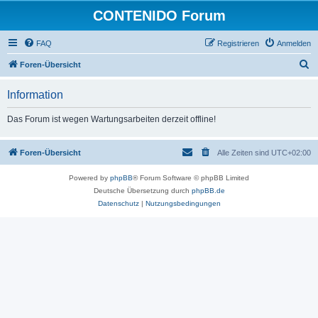
CONTENIDO Forum
FAQ
Registrieren
Anmelden
S
Foren-Übersicht
u
Information
c
h
Das Forum ist wegen Wartungsarbeiten derzeit offline!
e
Foren-Übersicht
Alle Zeiten sind
UTC+02:00
Powered by
phpBB
® Forum Software © phpBB Limited
Deutsche Übersetzung durch
phpBB.de
Datenschutz
|
Nutzungsbedingungen