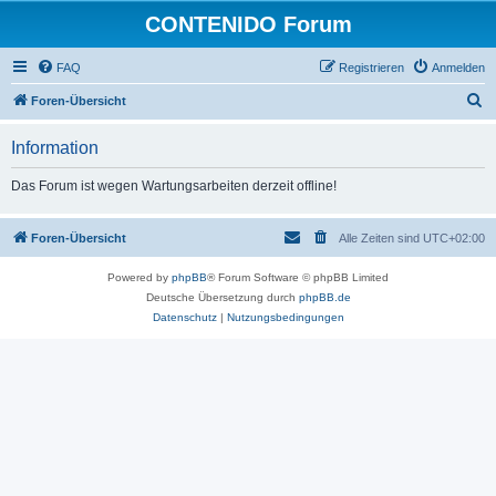
CONTENIDO Forum
FAQ
Registrieren
Anmelden
S
Foren-Übersicht
u
Information
c
h
Das Forum ist wegen Wartungsarbeiten derzeit offline!
e
Foren-Übersicht
Alle Zeiten sind
UTC+02:00
Powered by
phpBB
® Forum Software © phpBB Limited
Deutsche Übersetzung durch
phpBB.de
Datenschutz
|
Nutzungsbedingungen