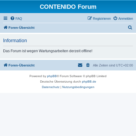
CONTENIDO Forum
FAQ
Registrieren
Anmelden
S
Foren-Übersicht
u
Information
c
h
Das Forum ist wegen Wartungsarbeiten derzeit offline!
e
Foren-Übersicht
Alle Zeiten sind
UTC+02:00
Powered by
phpBB
® Forum Software © phpBB Limited
Deutsche Übersetzung durch
phpBB.de
Datenschutz
|
Nutzungsbedingungen