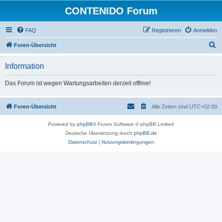
CONTENIDO Forum
FAQ
Registrieren
Anmelden
S
Foren-Übersicht
u
Information
c
h
Das Forum ist wegen Wartungsarbeiten derzeit offline!
e
Foren-Übersicht
Alle Zeiten sind
UTC+02:00
Powered by
phpBB
® Forum Software © phpBB Limited
Deutsche Übersetzung durch
phpBB.de
Datenschutz
|
Nutzungsbedingungen