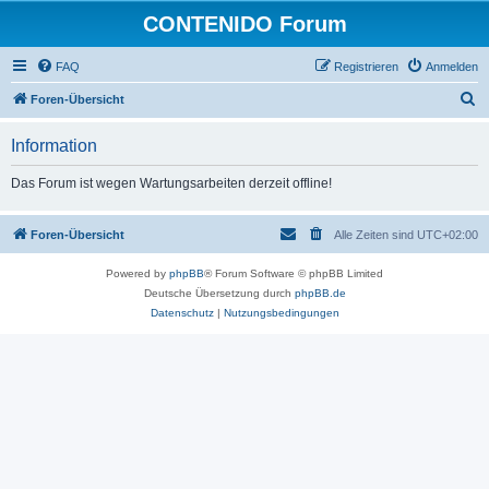
CONTENIDO Forum
FAQ
Registrieren
Anmelden
S
Foren-Übersicht
u
Information
c
h
Das Forum ist wegen Wartungsarbeiten derzeit offline!
e
Foren-Übersicht
Alle Zeiten sind
UTC+02:00
Powered by
phpBB
® Forum Software © phpBB Limited
Deutsche Übersetzung durch
phpBB.de
Datenschutz
|
Nutzungsbedingungen