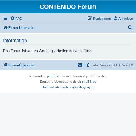
CONTENIDO Forum
FAQ
Registrieren
Anmelden
S
Foren-Übersicht
u
Information
c
h
Das Forum ist wegen Wartungsarbeiten derzeit offline!
e
Foren-Übersicht
Alle Zeiten sind
UTC+02:00
Powered by
phpBB
® Forum Software © phpBB Limited
Deutsche Übersetzung durch
phpBB.de
Datenschutz
|
Nutzungsbedingungen