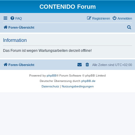
CONTENIDO Forum
FAQ
Registrieren
Anmelden
S
Foren-Übersicht
u
Information
c
h
Das Forum ist wegen Wartungsarbeiten derzeit offline!
e
Foren-Übersicht
Alle Zeiten sind
UTC+02:00
Powered by
phpBB
® Forum Software © phpBB Limited
Deutsche Übersetzung durch
phpBB.de
Datenschutz
|
Nutzungsbedingungen