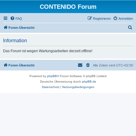
CONTENIDO Forum
FAQ
Registrieren
Anmelden
S
Foren-Übersicht
u
Information
c
h
Das Forum ist wegen Wartungsarbeiten derzeit offline!
e
Foren-Übersicht
Alle Zeiten sind
UTC+02:00
Powered by
phpBB
® Forum Software © phpBB Limited
Deutsche Übersetzung durch
phpBB.de
Datenschutz
|
Nutzungsbedingungen