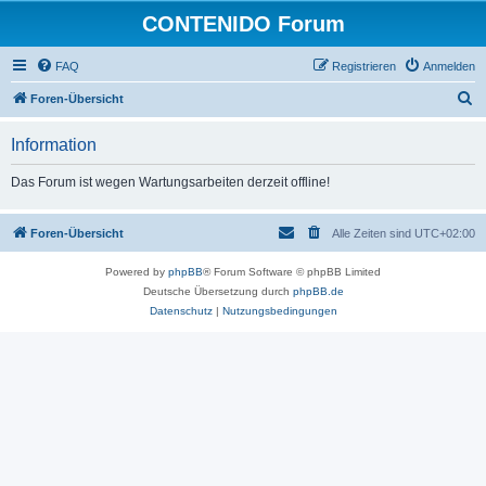
CONTENIDO Forum
FAQ
Registrieren
Anmelden
S
Foren-Übersicht
u
Information
c
h
Das Forum ist wegen Wartungsarbeiten derzeit offline!
e
Foren-Übersicht
Alle Zeiten sind
UTC+02:00
Powered by
phpBB
® Forum Software © phpBB Limited
Deutsche Übersetzung durch
phpBB.de
Datenschutz
|
Nutzungsbedingungen