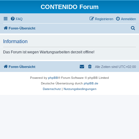
CONTENIDO Forum
FAQ
Registrieren
Anmelden
S
Foren-Übersicht
u
Information
c
h
Das Forum ist wegen Wartungsarbeiten derzeit offline!
e
Foren-Übersicht
Alle Zeiten sind
UTC+02:00
Powered by
phpBB
® Forum Software © phpBB Limited
Deutsche Übersetzung durch
phpBB.de
Datenschutz
|
Nutzungsbedingungen