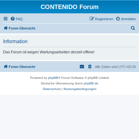
CONTENIDO Forum
FAQ
Registrieren
Anmelden
S
Foren-Übersicht
u
Information
c
h
Das Forum ist wegen Wartungsarbeiten derzeit offline!
e
Foren-Übersicht
Alle Zeiten sind
UTC+02:00
Powered by
phpBB
® Forum Software © phpBB Limited
Deutsche Übersetzung durch
phpBB.de
Datenschutz
|
Nutzungsbedingungen