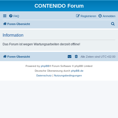
CONTENIDO Forum
FAQ
Registrieren
Anmelden
S
Foren-Übersicht
u
Information
c
h
Das Forum ist wegen Wartungsarbeiten derzeit offline!
e
Foren-Übersicht
Alle Zeiten sind
UTC+02:00
Powered by
phpBB
® Forum Software © phpBB Limited
Deutsche Übersetzung durch
phpBB.de
Datenschutz
|
Nutzungsbedingungen