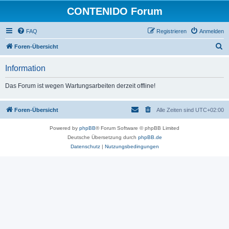
CONTENIDO Forum
FAQ
Registrieren
Anmelden
S
Foren-Übersicht
u
Information
c
h
Das Forum ist wegen Wartungsarbeiten derzeit offline!
e
Foren-Übersicht
Alle Zeiten sind
UTC+02:00
Powered by
phpBB
® Forum Software © phpBB Limited
Deutsche Übersetzung durch
phpBB.de
Datenschutz
|
Nutzungsbedingungen