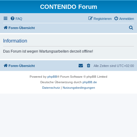
CONTENIDO Forum
FAQ
Registrieren
Anmelden
S
Foren-Übersicht
u
Information
c
h
Das Forum ist wegen Wartungsarbeiten derzeit offline!
e
Foren-Übersicht
Alle Zeiten sind
UTC+02:00
Powered by
phpBB
® Forum Software © phpBB Limited
Deutsche Übersetzung durch
phpBB.de
Datenschutz
|
Nutzungsbedingungen