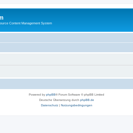
m
ource Content Management System
Powered by
phpBB
® Forum Software © phpBB Limited
Deutsche Übersetzung durch
phpBB.de
Datenschutz
|
Nutzungsbedingungen