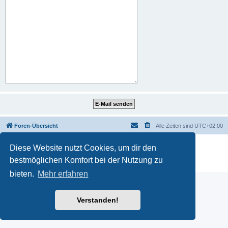
Foren-Übersicht
Alle Zeiten sind
UTC+02:00
Powered by
phpBB
® Forum Software © phpBB Limited
Diese Website nutzt Cookies, um dir den
Deutsche Übersetzung durch
phpBB.de
bestmöglichen Komfort bei der Nutzung zu
Datenschutz
|
Nutzungsbedingungen
bieten.
Mehr erfahren
Verstanden!