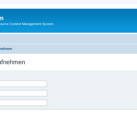
m
ource Content Management System
fnehmen
aufnehmen