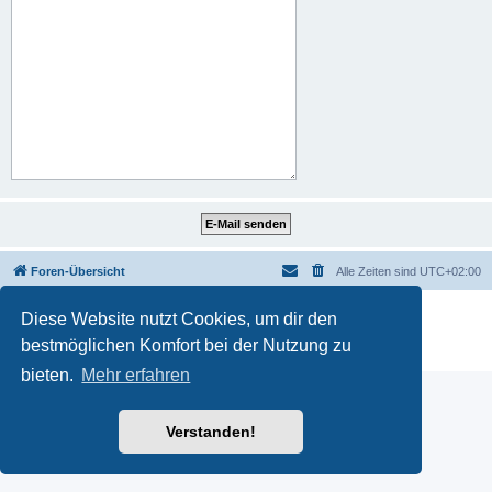
Foren-Übersicht
Alle Zeiten sind
UTC+02:00
Powered by
phpBB
® Forum Software © phpBB Limited
Diese Website nutzt Cookies, um dir den
Deutsche Übersetzung durch
phpBB.de
bestmöglichen Komfort bei der Nutzung zu
Datenschutz
|
Nutzungsbedingungen
bieten.
Mehr erfahren
Verstanden!