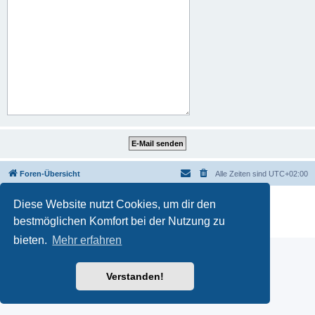
Foren-Übersicht
Alle Zeiten sind
UTC+02:00
Powered by
phpBB
® Forum Software © phpBB Limited
Diese Website nutzt Cookies, um dir den
Deutsche Übersetzung durch
phpBB.de
bestmöglichen Komfort bei der Nutzung zu
Datenschutz
|
Nutzungsbedingungen
bieten.
Mehr erfahren
Verstanden!