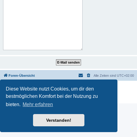
Foren-Übersicht
Alle Zeiten sind
UTC+02:00
Powered by
phpBB
® Forum Software © phpBB Limited
Diese Website nutzt Cookies, um dir den
Deutsche Übersetzung durch
phpBB.de
bestmöglichen Komfort bei der Nutzung zu
Datenschutz
|
Nutzungsbedingungen
bieten.
Mehr erfahren
Verstanden!