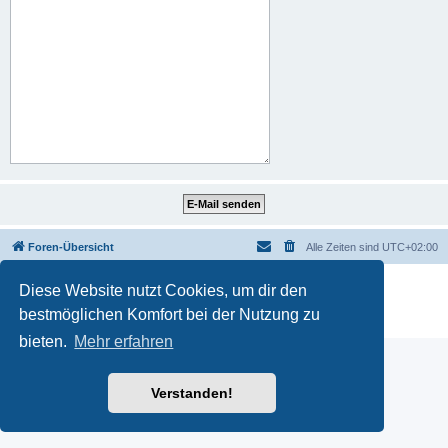
Foren-Übersicht
Alle Zeiten sind
UTC+02:00
Powered by
phpBB
® Forum Software © phpBB Limited
Diese Website nutzt Cookies, um dir den
Deutsche Übersetzung durch
phpBB.de
bestmöglichen Komfort bei der Nutzung zu
Datenschutz
|
Nutzungsbedingungen
bieten.
Mehr erfahren
Verstanden!