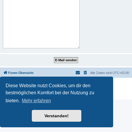
Foren-Übersicht
Alle Zeiten sind
UTC+02:00
Powered by
phpBB
® Forum Software © phpBB Limited
Diese Website nutzt Cookies, um dir den
Deutsche Übersetzung durch
phpBB.de
bestmöglichen Komfort bei der Nutzung zu
Datenschutz
|
Nutzungsbedingungen
bieten.
Mehr erfahren
Verstanden!