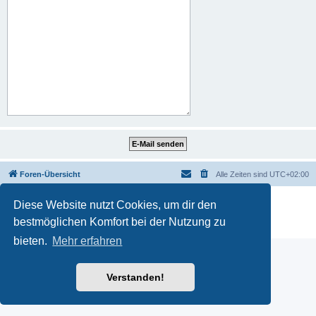
Foren-Übersicht
Alle Zeiten sind
UTC+02:00
Powered by
phpBB
® Forum Software © phpBB Limited
Diese Website nutzt Cookies, um dir den
Deutsche Übersetzung durch
phpBB.de
bestmöglichen Komfort bei der Nutzung zu
Datenschutz
|
Nutzungsbedingungen
bieten.
Mehr erfahren
Verstanden!