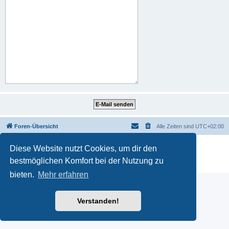
Foren-Übersicht
Alle Zeiten sind
UTC+02:00
Powered by
phpBB
® Forum Software © phpBB Limited
Diese Website nutzt Cookies, um dir den
Deutsche Übersetzung durch
phpBB.de
bestmöglichen Komfort bei der Nutzung zu
Datenschutz
|
Nutzungsbedingungen
bieten.
Mehr erfahren
Verstanden!