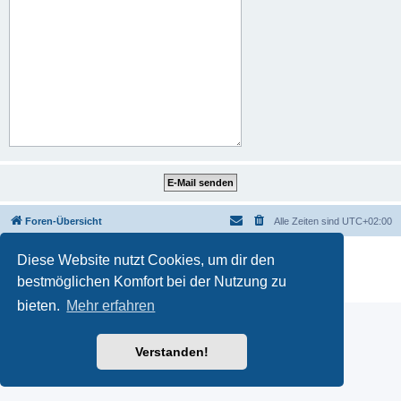
Foren-Übersicht
Alle Zeiten sind
UTC+02:00
Powered by
phpBB
® Forum Software © phpBB Limited
Diese Website nutzt Cookies, um dir den
Deutsche Übersetzung durch
phpBB.de
bestmöglichen Komfort bei der Nutzung zu
Datenschutz
|
Nutzungsbedingungen
bieten.
Mehr erfahren
Verstanden!