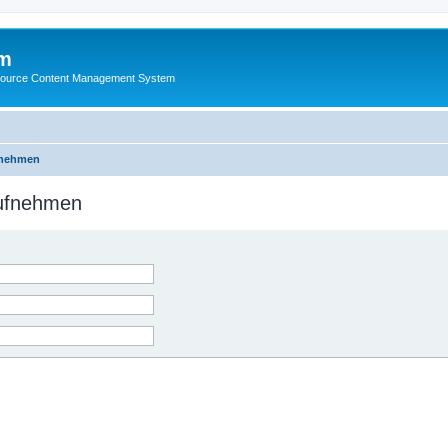
m
ource Content Management System
fnehmen
aufnehmen