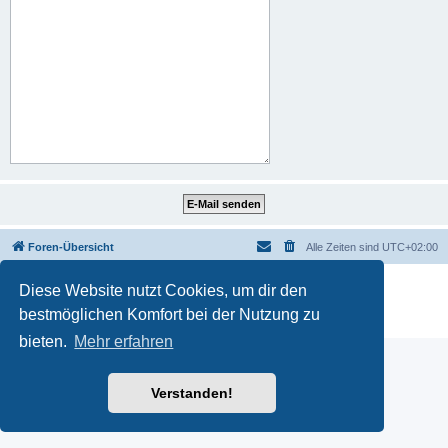
Foren-Übersicht
Alle Zeiten sind
UTC+02:00
Powered by
phpBB
® Forum Software © phpBB Limited
Diese Website nutzt Cookies, um dir den
Deutsche Übersetzung durch
phpBB.de
bestmöglichen Komfort bei der Nutzung zu
Datenschutz
|
Nutzungsbedingungen
bieten.
Mehr erfahren
Verstanden!