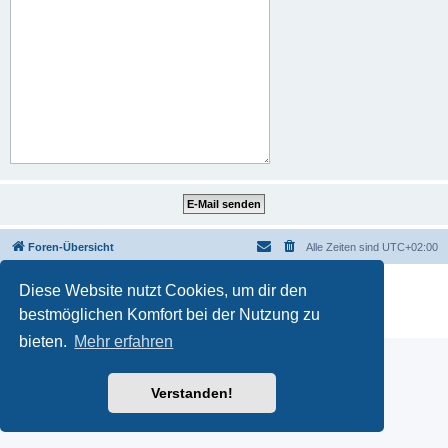
Foren-Übersicht
Alle Zeiten sind
UTC+02:00
Powered by
phpBB
® Forum Software © phpBB Limited
Diese Website nutzt Cookies, um dir den
Deutsche Übersetzung durch
phpBB.de
bestmöglichen Komfort bei der Nutzung zu
Datenschutz
|
Nutzungsbedingungen
bieten.
Mehr erfahren
Verstanden!