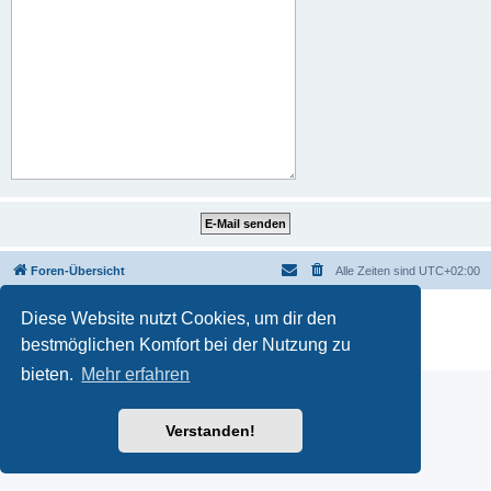
Foren-Übersicht
Alle Zeiten sind
UTC+02:00
Powered by
phpBB
® Forum Software © phpBB Limited
Diese Website nutzt Cookies, um dir den
Deutsche Übersetzung durch
phpBB.de
bestmöglichen Komfort bei der Nutzung zu
Datenschutz
|
Nutzungsbedingungen
bieten.
Mehr erfahren
Verstanden!