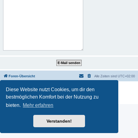
Foren-Übersicht
Alle Zeiten sind
UTC+02:00
Powered by
phpBB
® Forum Software © phpBB Limited
Diese Website nutzt Cookies, um dir den
Deutsche Übersetzung durch
phpBB.de
bestmöglichen Komfort bei der Nutzung zu
Datenschutz
|
Nutzungsbedingungen
bieten.
Mehr erfahren
Verstanden!