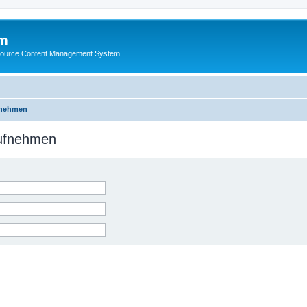
m
ource Content Management System
fnehmen
aufnehmen