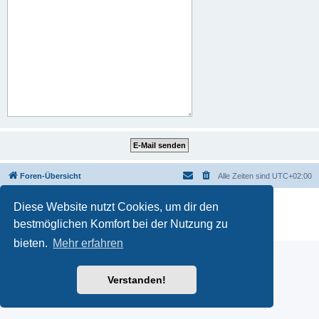
Foren-Übersicht
Alle Zeiten sind
UTC+02:00
Powered by
phpBB
® Forum Software © phpBB Limited
Diese Website nutzt Cookies, um dir den
Deutsche Übersetzung durch
phpBB.de
bestmöglichen Komfort bei der Nutzung zu
Datenschutz
|
Nutzungsbedingungen
bieten.
Mehr erfahren
Verstanden!