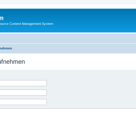
m
ource Content Management System
fnehmen
aufnehmen