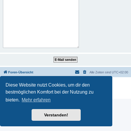
Foren-Übersicht
Alle Zeiten sind
UTC+02:00
Powered by
phpBB
® Forum Software © phpBB Limited
Diese Website nutzt Cookies, um dir den
Deutsche Übersetzung durch
phpBB.de
bestmöglichen Komfort bei der Nutzung zu
Datenschutz
|
Nutzungsbedingungen
bieten.
Mehr erfahren
Verstanden!