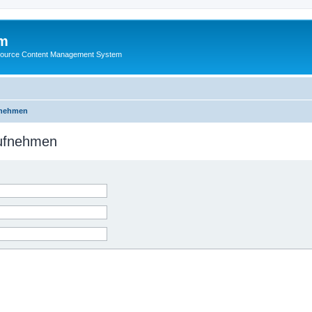
m
ource Content Management System
fnehmen
aufnehmen